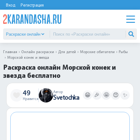
Вход
Регистрация
Главная
Онлайн раскраски
Для детей
Морские обитатели
Рыбы
Морской конек и звезда
Раскраска онлайн Морской конек и
звезда бесплатно
49
Автор
😁
🎉
🤩
😍
✨
Svetochka
Нравится