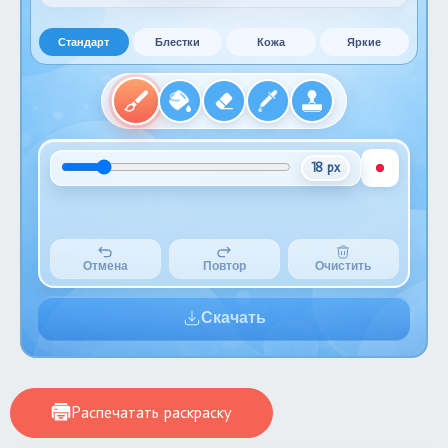
Стандарт
Блестки
Кожа
Яркие
18 px
Отмена
Повтор
Очистить
Скачать
Распечатать раскраску