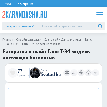
Вход
Регистрация
Главная
Онлайн раскраски
Для детей
Для мальчиков
Танки
Танк Т-34
Танк Т-34 модель настоящая
Раскраска онлайн Танк Т-34 модель
настоящая бесплатно
77
Автор
😁
🎉
🤩
😍
✨
Svetochka
Нравится