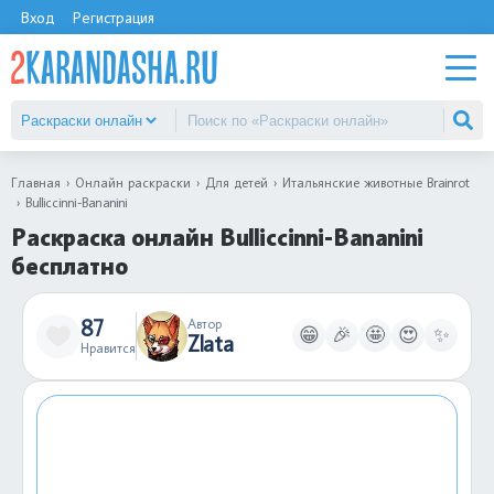
Вход
Регистрация
Главная
Онлайн раскраски
Для детей
Итальянские животные Brainrot
Bulliccinni-Bananini
Раскраска онлайн Bulliccinni-Bananini
бесплатно
87
Автор
😁
🎉
🤩
😍
✨
Zlata
Нравится