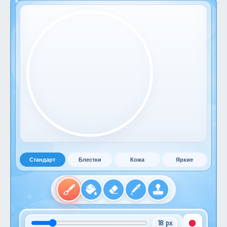
Стандарт
Блестки
Кожа
Яркие
18 px