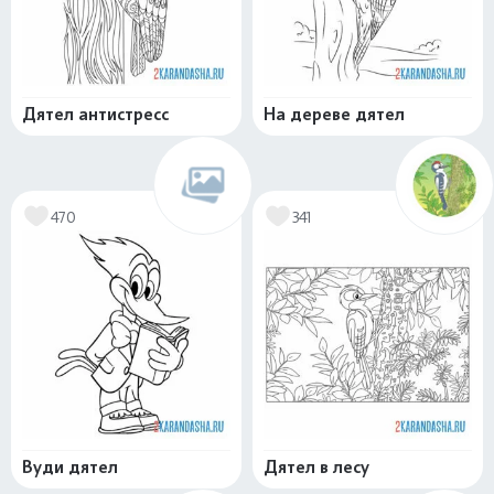
Дятел антистресс
На дереве дятел
470
341
Вуди дятел
Дятел в лесу