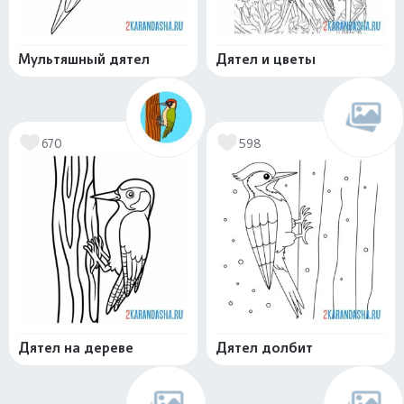
Мультяшный дятел
Дятел и цветы
670
598
Дятел на дереве
Дятел долбит