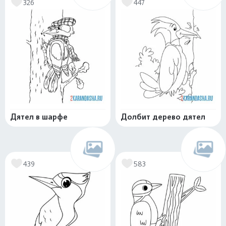
326
447
Дятел в шарфе
Долбит дерево дятел
439
583