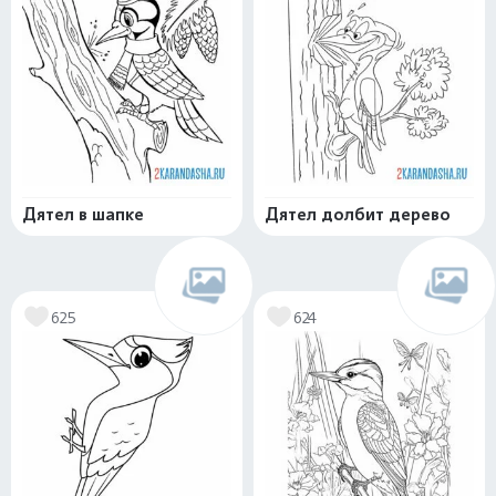
Дятел в шапке
Дятел долбит дерево
625
624