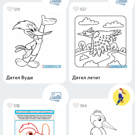
519
557
Дятел Вуди
Дятел летит
518
364