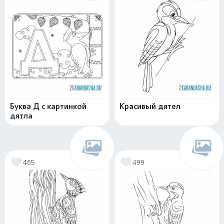
Буква Д с картинкой
Красивый дятел
дятла
465
499