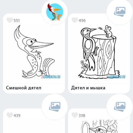
551
496
Смешной дятел
Дятел и мышка
439
338