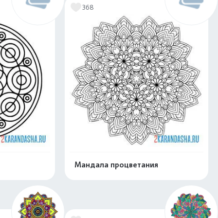
368
Мандала процветания
скачать
Распечатать и скачать