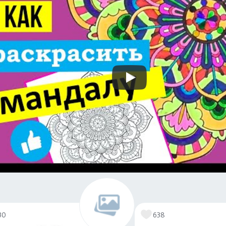
30
638