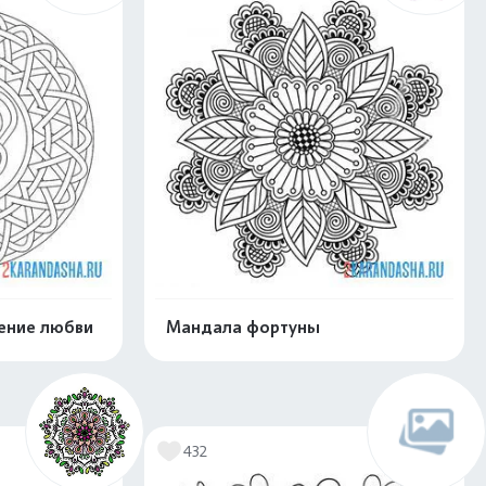
ение любви
Мандала фортуны
скачать
Распечатать и скачать
432