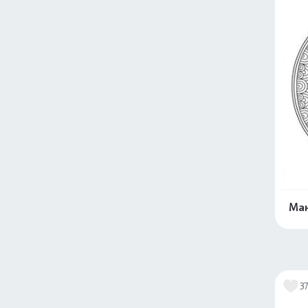
Ман
3