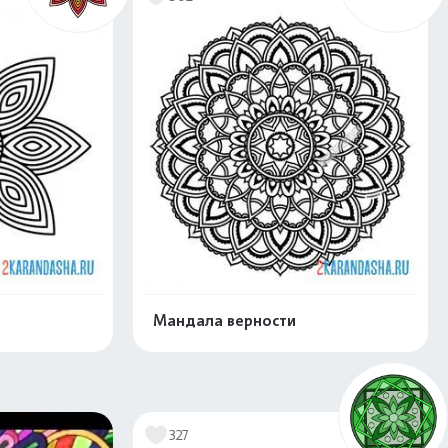
Мандала верности
скачать
Распечатать и скачать
327