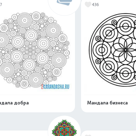
17
436
ндала добра
Мандала бизнеса
Распечатать и скачать
Распечатать и 