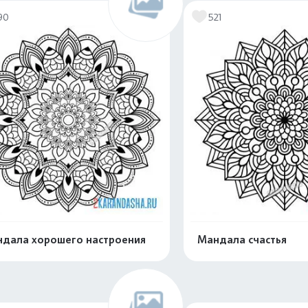
90
521
дала хорошего настроения
Мандала счастья
Распечатать и скачать
Распечатать и 