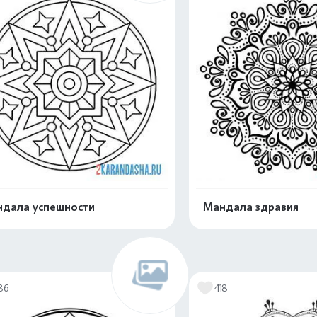
дала успешности
Мандала здравия
Распечатать и скачать
Распечатать и 
86
418