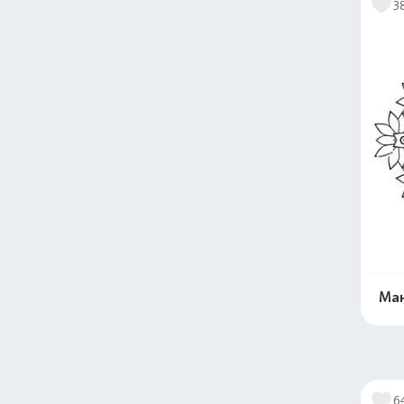
3
Ман
6