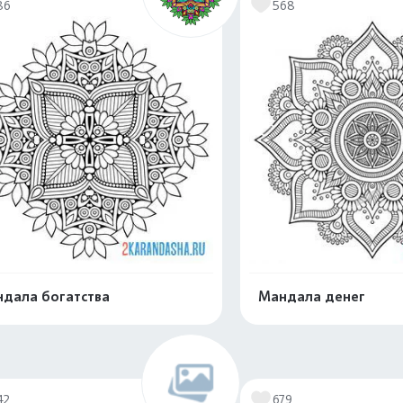
86
568
дала богатства
Мандала денег
Распечатать и скачать
Распечатать и 
42
679