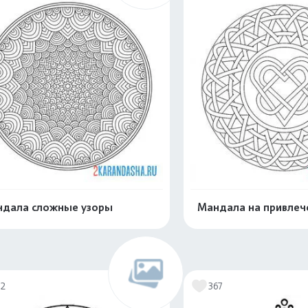
дала сложные узоры
Мандала на привлеч
Распечатать и скачать
Распечатать и 
72
367