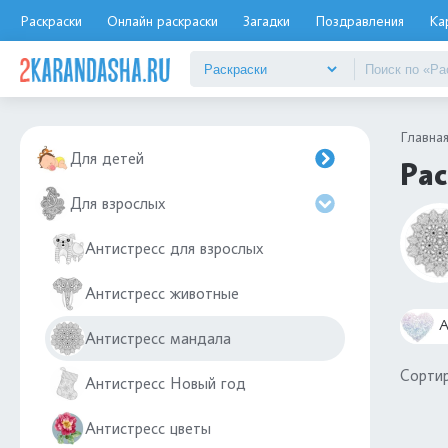
Раскраски
Онлайн раскраски
Загадки
Поздравления
Ка
Главна
Для детей
Рас
Для взрослых
Антистресс для взрослых
Антистресс животные
А
Антистресс мандала
Сортир
Антистресс Новый год
Антистресс цветы