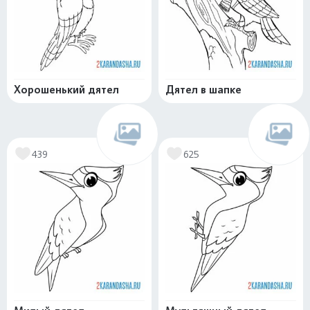
Хорошенький дятел
Дятел в шапке
439
625