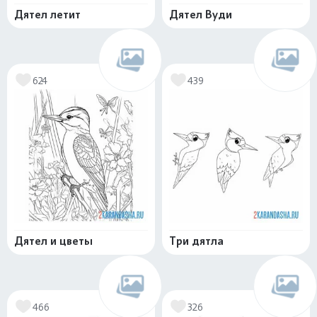
Дятел летит
Дятел Вуди
624
439
Дятел и цветы
Три дятла
466
326