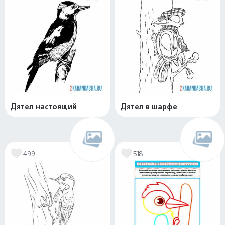
Дятел настоящий
Дятел в шарфе
499
518