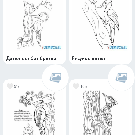
Дятел долбит бревно
Рисунок дятел
617
465