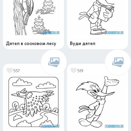
Дятел в сосновом лесу
Вуди дятел
557
519