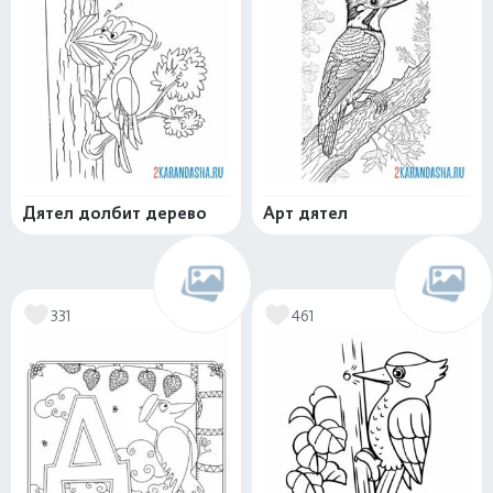
Дятел долбит дерево
Арт дятел
331
461