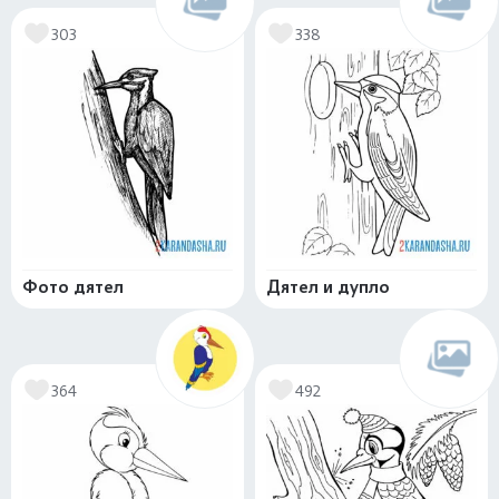
303
338
Фото дятел
Дятел и дупло
364
492