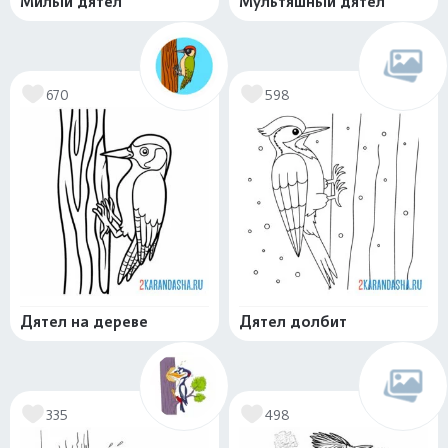
Милый дятел
Мультяшный дятел
670
598
Дятел на дереве
Дятел долбит
335
498