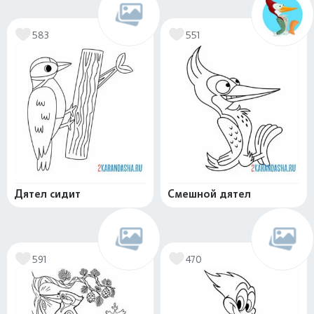
583
551
Дятел сидит
Смешной дятел
591
470