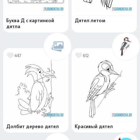
Буква Д с картинкой
Дятел летом
дятла
447
612
Долбит дерево дятел
Красивый дятел