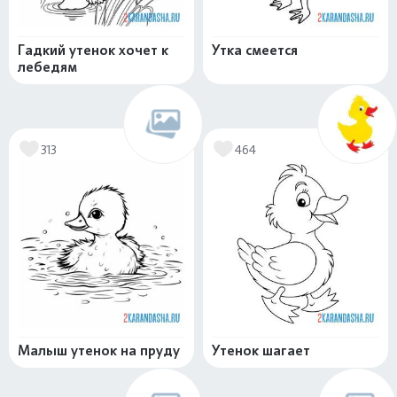
Гадкий утенок хочет к
Утка смеется
лебедям
313
464
Малыш утенок на пруду
Утенок шагает