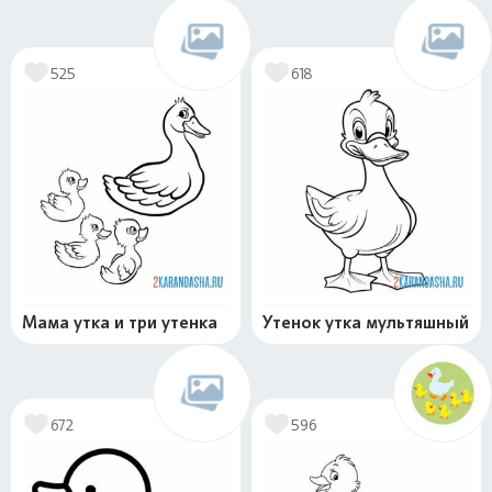
525
618
Мама утка и три утенка
Утенок утка мультяшный
672
596