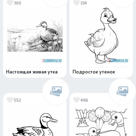
360
334
Настоящая живая утка
Подросток утенок
552
498