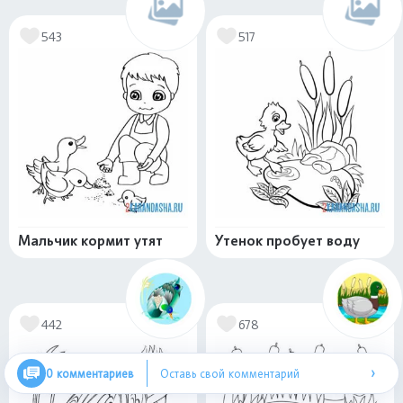
543
517
Мальчик кормит утят
Утенок пробует воду
442
678
›
0 комментариев
Оставь свой комментарий