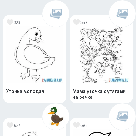
323
559
Уточка молодая
Мама уточка с утятами
на речке
627
683