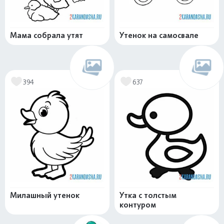
Мама собрала утят
Утенок на самосвале
394
637
Милашный утенок
Утка с толстым
контуром