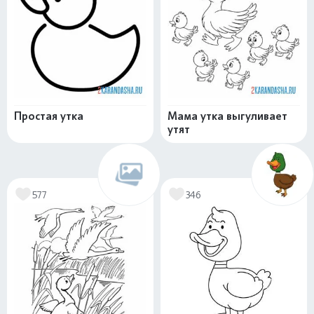
Простая утка
Мама утка выгуливает
утят
577
346