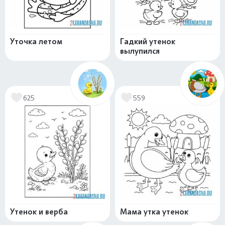
Уточка летом
Гадкий утенок
вылупился
625
559
Утенок и верба
Мама утка утенок