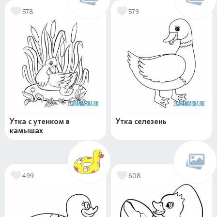
578
579
Утка с утенком в
Утка селезень
камышах
499
608