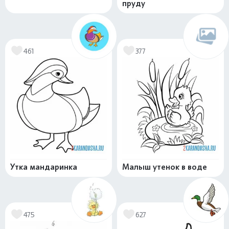
пруду
461
377
Утка мандаринка
Малыш утенок в воде
475
627