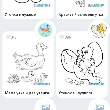
Уточка в лужице
Красивый селезень утка
343
386
Мама утка и два утенка
Утенок вылупился