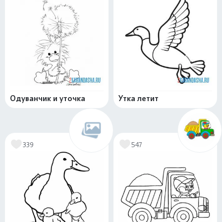
Одуванчик и уточка
Утка летит
339
547