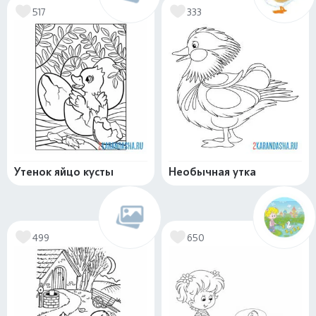
517
333
Утенок яйцо кусты
Необычная утка
499
650