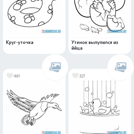
Круг-уточка
Утенок вылупился из
ййца
461
327