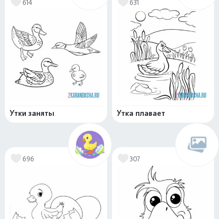
614
631
Утки заняты
Утка плавает
696
307