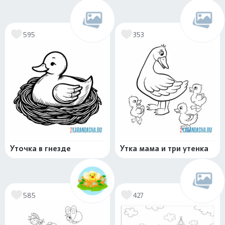
595
353
Уточка в гнезде
Утка мама и три утенка
585
427