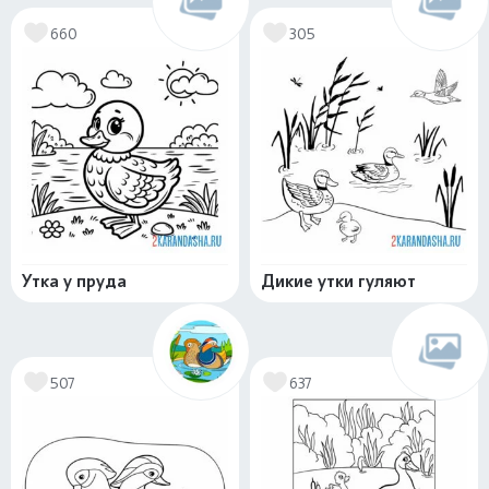
660
305
Утка у пруда
Дикие утки гуляют
507
637