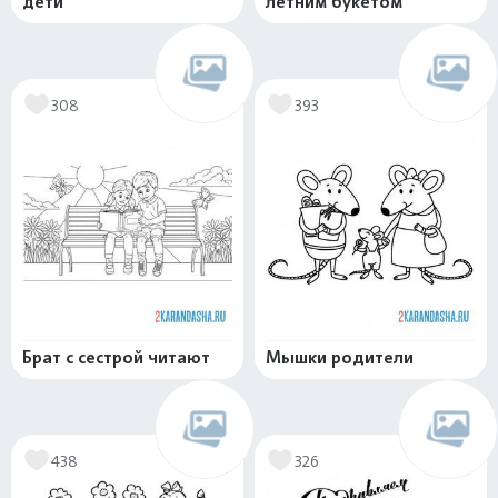
дети
летним букетом
308
393
Брат с сестрой читают
Мышки родители
438
326