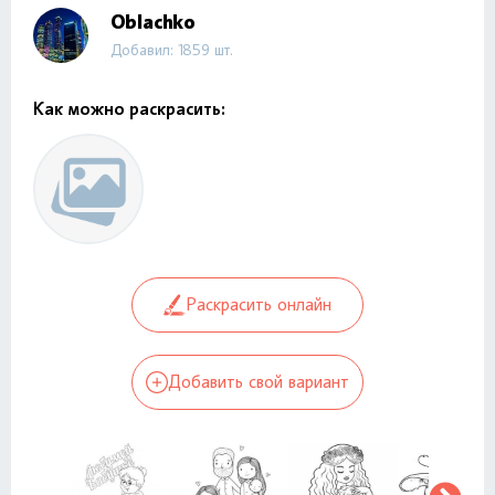
Oblachko
Добавил: 1859 шт.
Как можно раскрасить:
Раскрасить онлайн
Добавить свой вариант