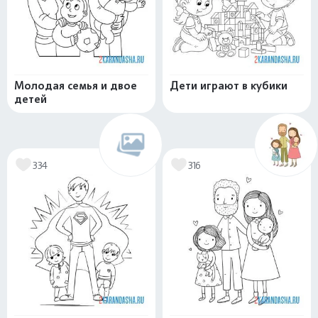
Молодая семья и двое
Дети играют в кубики
детей
334
316