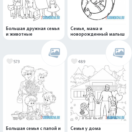
Большая дружная семья
Семья, мама и
и животные
новорожденный малыш
573
489
Большая семья с папой и
Семья у дома