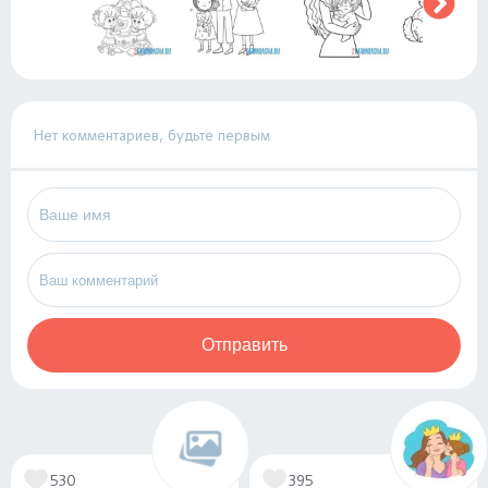
Нет комментариев, будьте первым
Отправить
530
395