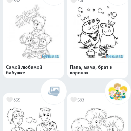
632
324
Самой любимой
Папа, мама, брат в
бабушке
коронах
655
593