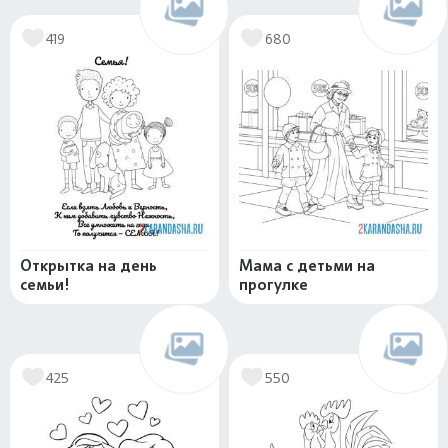
419
680
Открытка на день
Мама с детьми на
семьи!
прогулке
425
550