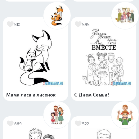
510
595
Мама лиса и лисенок
С Днем Семьи!
669
522