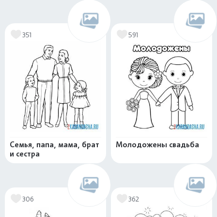
351
591
Семья, папа, мама, брат
Молодожены свадьба
и сестра
306
362