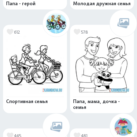
Папа - герой
Молодая дружная семья
612
578
Спортивная семья
Папа, мама, дочка -
семья
445
481