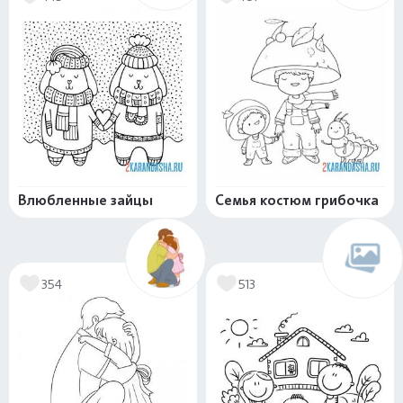
Влюбленные зайцы
Семья костюм грибочка
354
513