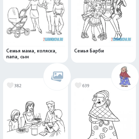
Семья мама, коляска,
Семья Барби
папа, сын
382
639