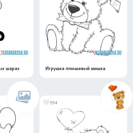
ых шарах
Игрушка плюшевый мишка
скачать
Распечатать и скачать
554