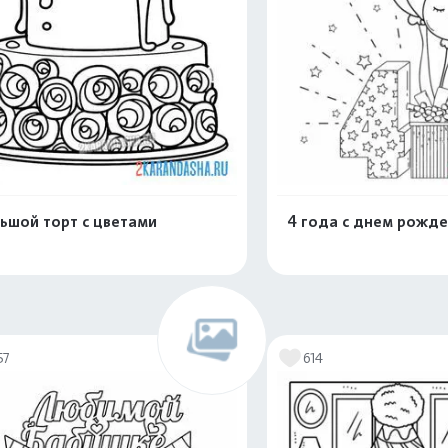
ьшой торт с цветами
4 года с днем рожд
Распечатать и скачать
Распечатать и 
57
614