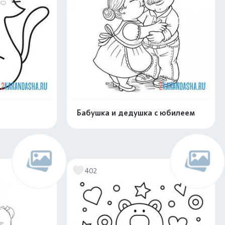
Бабушка и дедушка с юбилеем
скачать
Распечатать и скачать
402