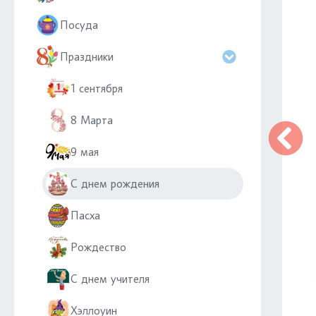
Посуда
Праздники
1 сентября
8 Марта
9 мая
С днем рождения
Пасха
Рождество
С днем учителя
Хэллоуин