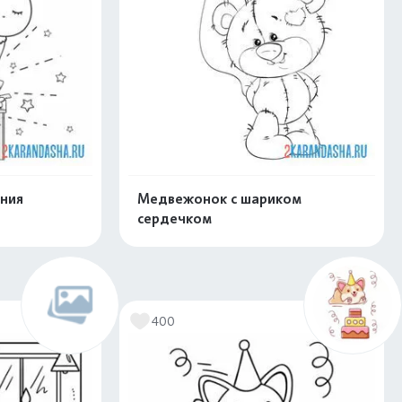
ения
Медвежонок с шариком
сердечком
скачать
Распечатать и скачать
400