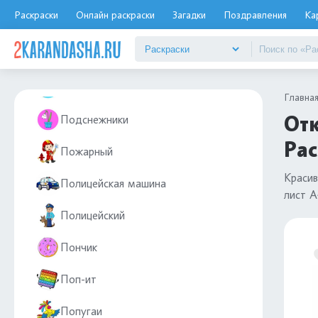
Раскраски
Онлайн раскраски
Загадки
Поздравления
Ка
Повар
Подарки
Подводная лодка
Главна
Отк
Подснежники
Рас
Пожарный
Красив
Полицейская машина
лист А
Полицейский
Пончик
Поп-ит
Попугаи