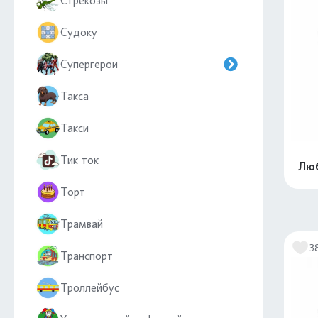
Стрекозы
Судоку
Супергерои
Такса
Такси
Тик ток
Лю
Торт
Трамвай
3
Транспорт
Троллейбус