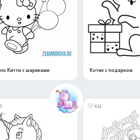
ло Китти с шариками
Котик с подарком
Распечатать и скачать
Распечатать и 
15
632