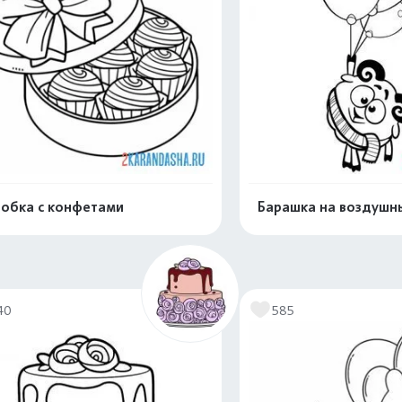
обка с конфетами
Барашка на воздушн
Распечатать и скачать
Распечатать и 
40
585