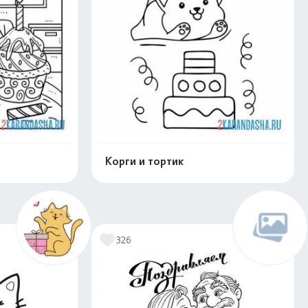
Корги и тортик
скачать
Распечатать и скачать
326