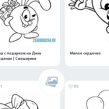
ш с подарком на День
Милое сердечко
дения | Смешарики
Распечатать и скачать
Распечатать и 
77
372