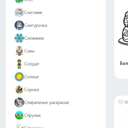
Снеговик
Снегурочка
Снежинки
Совы
Бол
Солдат
Солнце
Сорока
Спиральные раскраски
5
Спрунки