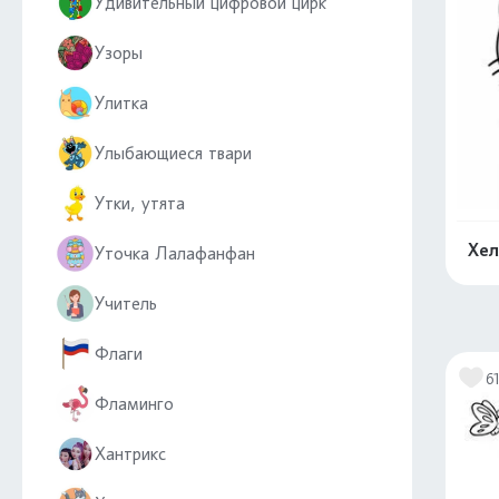
Удивительный цифровой цирк
Узоры
Улитка
Улыбающиеся твари
Утки, утята
Хел
Уточка Лалафанфан
Учитель
Флаги
6
Фламинго
Хантрикс