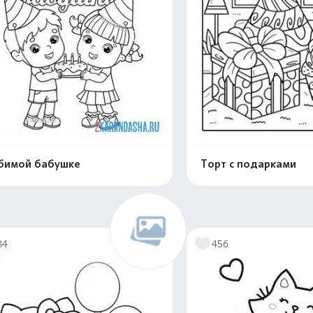
бимой бабушке
Торт с подарками
Распечатать и скачать
Распечатать и 
84
456