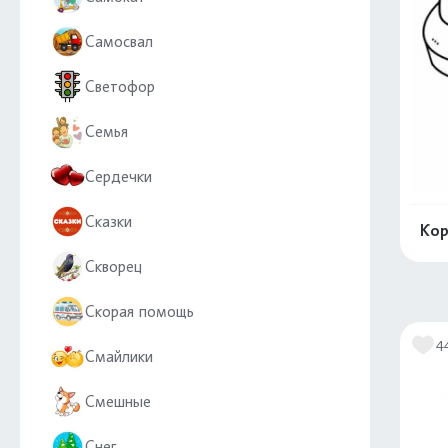
Самосвал
Светофор
Семья
Сердечки
Сказки
Кор
Скворец
Скорая помощь
4
Смайлики
Смешные
Снег