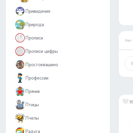
Привидение
Природа
Прописи
Нет
Прописи цифры
Простоквашино
Профессии
Пряник
3
Птицы
Пчелы
Радуга