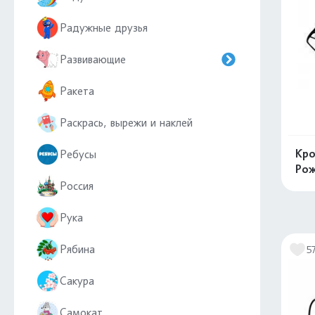
Радужные друзья
Развивающие
Ракета
Раскрась, вырежи и наклей
Кро
Ребусы
Рож
Россия
Рука
Рябина
5
Сакура
Самокат