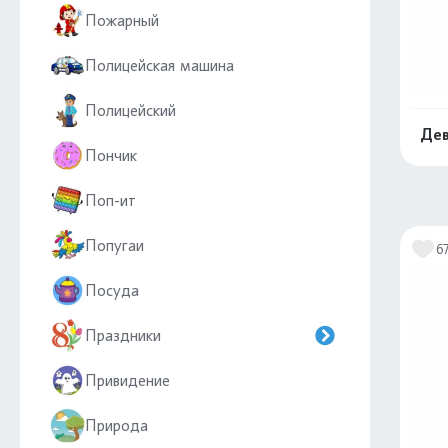
Пожарный
Полицейская машина
Полицейский
Дев
Пончик
Поп-ит
Попугаи
6
Посуда
Праздники
Привидение
Природа