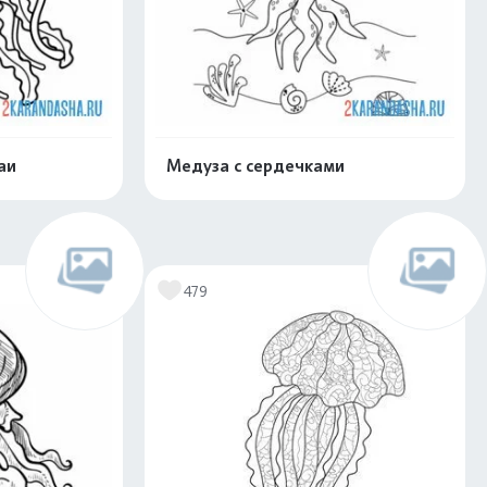
аи
Медуза с сердечками
скачать
Распечатать и скачать
479