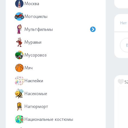
Москва
Мотоциклы
Нет
Мультфильмы
Муравьи
Мусоровоз
Мяч
Наклейки
5
Насекомые
Натюрморт
Национальные костюмы