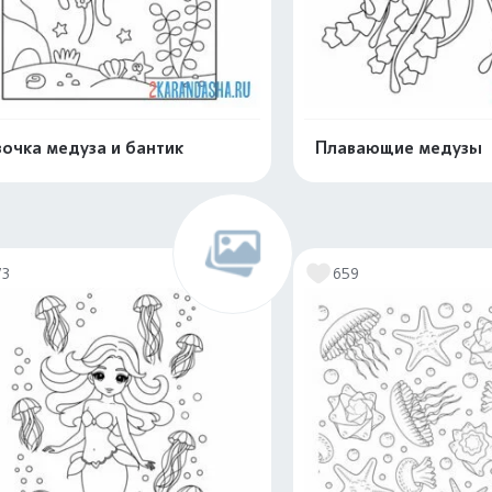
очка медуза и бантик
Плавающие медузы
Распечатать и скачать
Распечатать и 
73
659