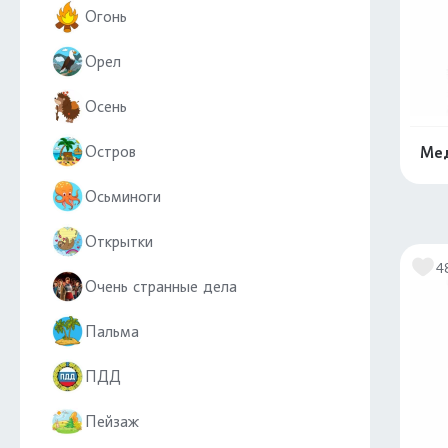
Огонь
Орел
Осень
Остров
Мед
Осьминоги
Открытки
4
Очень странные дела
Пальма
ПДД
Пейзаж