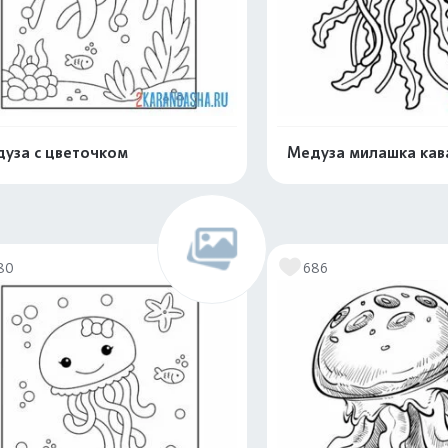
уза с цветочком
Медуза милашка кав
Распечатать и скачать
Распечатать и 
80
686