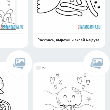
Раскрась, вырежи и склей медуза
скачать
Распечатать и скачать
351