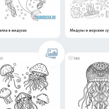
алка в медузах
Медузы и морские с
Распечатать и скачать
Распечатать и 
55
586