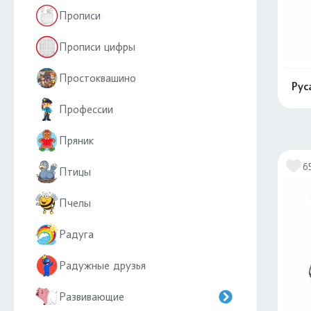
Прописи
Прописи цифры
Простоквашино
Рус
Профессии
Пряник
6
Птицы
Пчелы
Радуга
Радужные друзья
Развивающие