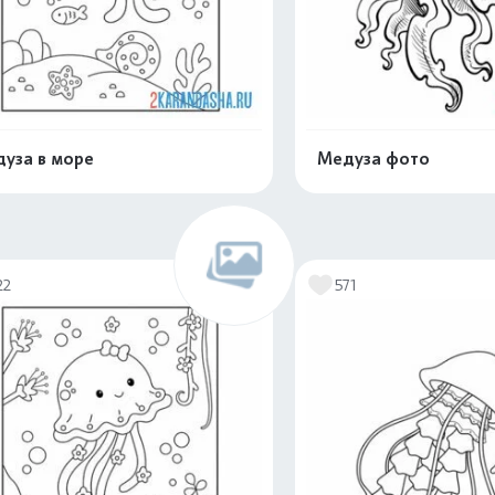
уза в море
Медуза фото
Распечатать и скачать
Распечатать и 
22
571