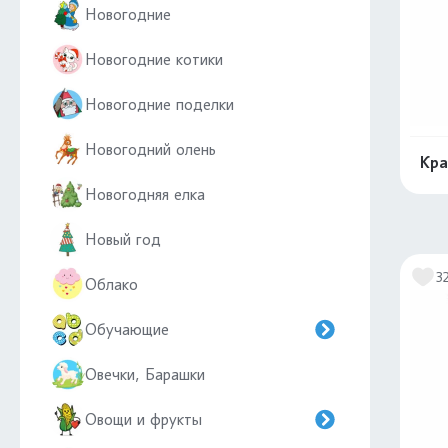
Новогодние
Новогодние котики
Новогодние поделки
Новогодний олень
Кра
Новогодняя елка
Новый год
3
Облако
Обучающие
Овечки, Барашки
Овощи и фрукты