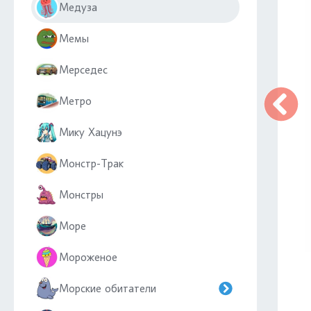
Медуза
Мемы
Мерседес
Метро
Мику Хацунэ
Монстр-Трак
Монстры
Море
Мороженое
Морские обитатели