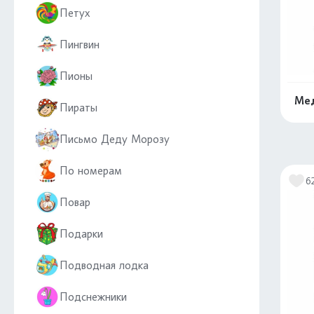
Петух
Пингвин
Пионы
Мед
Пираты
Письмо Деду Морозу
По номерам
6
Повар
Подарки
Подводная лодка
Подснежники