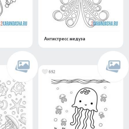
Антистресс медуза
скачать
Распечатать и скачать
692