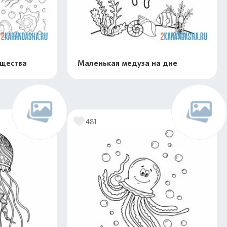
ущества
Маленькая медуза на дне
скачать
Распечатать и скачать
481