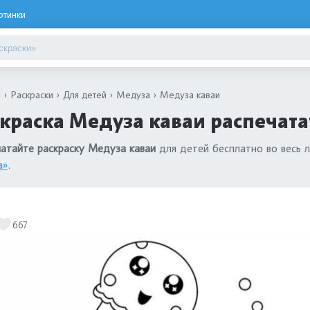
ртинки
я
Раскраски
Для детей
Медуза
Медуза каваи
краска Медуза каваи распечата
атайте раскраску Медуза каваи
для детей бесплатно во весь 
а»
.
667