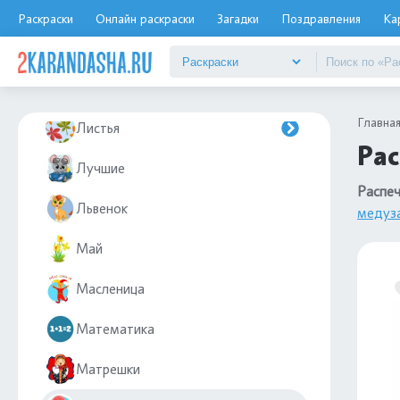
Леди Баг и супер кот
Раскраски
Онлайн раскраски
Загадки
Поздравления
Ка
Лес
Лето
Главна
Листья
Рас
Лучшие
Распеч
Львенок
медуз
Май
Масленица
Математика
Матрешки