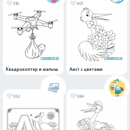
510
601
Квадрокоптер и малыш
Аист с цветами
552
584