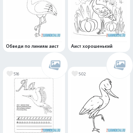
Обведи по линиям аист
Аист хорошенький
516
502