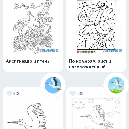
Аист гнездо и птены
По номерам: аист и
новорожденный
500
609