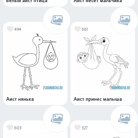
Белый аист птица
Аист несет мальчика
494
661
Аист нянька
Аист принес малыша
603
327