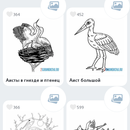
364
452
Аисты в гнезде и птенец
Аист большой
366
599