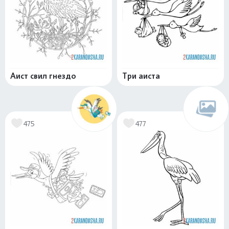
Аист свил гнездо
Три аиста
475
477