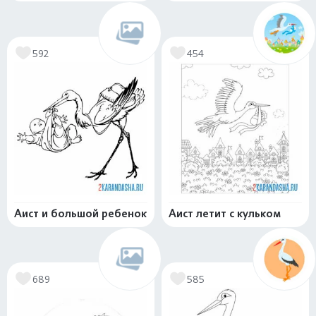
592
454
Аист и большой ребенок
Аист летит с кульком
689
585