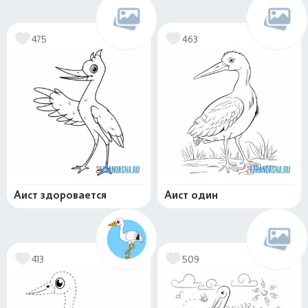
475
463
Аист здоровается
Аист один
413
509