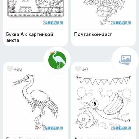
Буква А с картинкой
Почтальон-аист
аиста
498
347