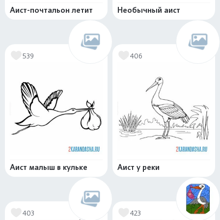
Аист-почтальон летит
Необычный аист
539
406
Аист малыш в кульке
Аист у реки
403
423