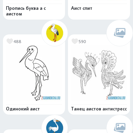
Пропись буква а с
Аист спит
аистом
488
590
Одинокий аист
Танец аистов антистресс