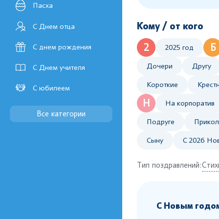
Пасха
Кому / от кого
С Днем отца
2
Б
С днем рождения
2025 год
Дочери
Другу
С Днем учителя
Короткие
Крест
С юбилеем
Н
На корпоратив
Все категории
Подруге
Прикол
Сыну
С 2026 Но
Тип поздравлений:
Стих
С Новым годо