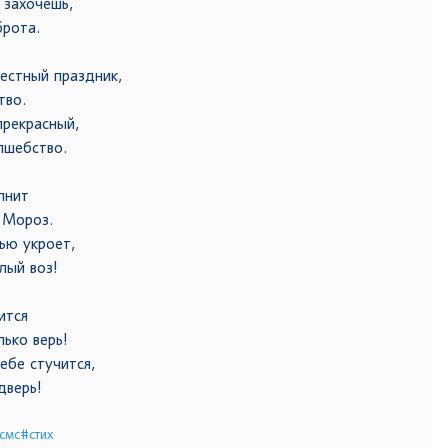
 захочешь,
брота.
естный праздник,
тво.
прекрасный,
лшебство.
лнит
 Мороз.
ью укроет,
лый воз!
ится
лько верь!
ебе стучится,
дверь!
смс
#стих