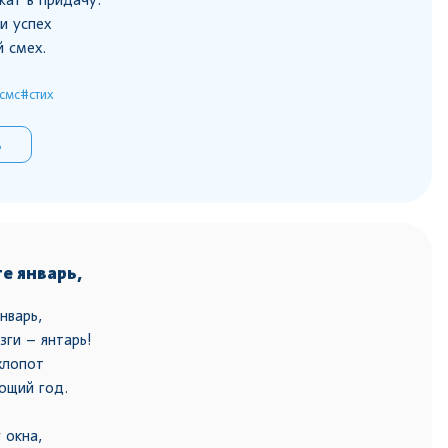
и успех
й смех.
смс
#стих
ь
е январь,
нварь,
ги – янтарь!
хлопот
ющий год.
 окна,