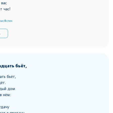
 вас
т час!
смс
#стих
ь
адцать бьёт,
ать бьёт,
ёт.
ждый дом
в нём:
удачу
жат в придачу.