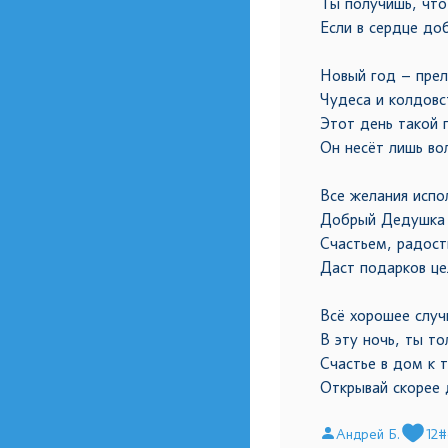
Ты получишь, что
Если в сердце до
Новый год – прел
Чудеса и колдовс
Этот день такой 
Он несёт лишь во
Все желания испо
Добрый Дедушка
Счастьем, радост
Даст подарков це
Всё хорошее случ
В эту ночь, ты то
Счастье в дом к т
Открывай скорее 
Андрей Б.
12
#