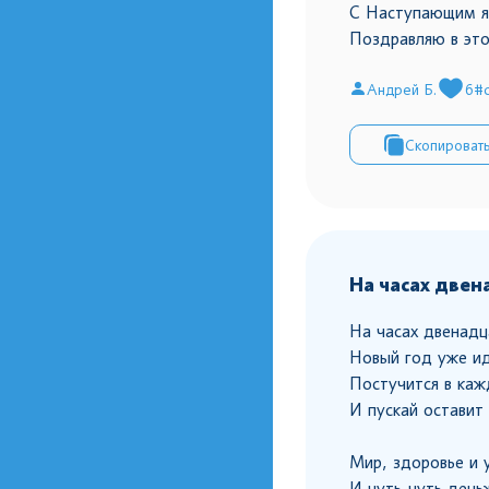
С Наступающим я
Поздравляю в это
Андрей Б.
6
#
Скопироват
На часах двен
На часах двенадц
Новый год уже ид
Постучится в ка
И пускай оставит 
Мир, здоровье и 
И чуть-чуть день