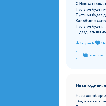
С Новым годом, 
Пусть он будет н
Пусть он будет 
Как объятья мил
Пусть он будет..
С двадцать пяты
Андрей Б.
6
#
Скопироват
Новогодней, 
Новогодней, ярко
Сбудется твоя ме