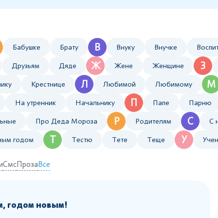
В
Бабушке
Брату
Внуку
Внучке
Воспи
Ж
З
Друзьям
Дяде
Жене
Женщине
Л
М
нику
Крестнице
Любимой
Любимому
П
На утренник
Начальнику
Папе
Парню
Р
С
ьные
Про Деда Мороза
Родителям
С 
Т
У
вым годом
Тестю
Тете
Теще
Уче
и
Смс
Проза
Все
м, годом новым!