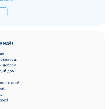
ь
ю идёт
идёт
овый год.
он добром
дый дом!
дость дней
ей,
х,
спех!