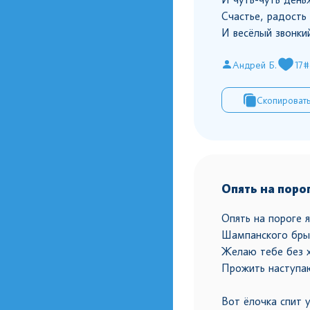
Счастье, радость 
И весёлый звонки
Андрей Б.
17
#
Скопироват
Опять на порог
Опять на пороге я
Шампанского брыз
Желаю тебе без 
Прожить наступа
Вот ёлочка спит у