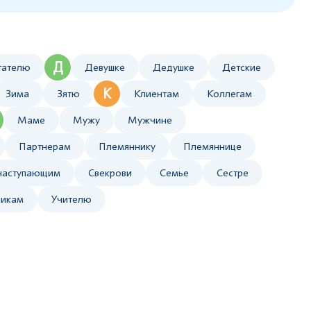
Д
тателю
Девушке
Дедушке
Детские
К
Зима
Зятю
Клиентам
Коллегам
Маме
Мужу
Мужчине
Партнерам
Племяннику
Племяннице
наступающим
Свекрови
Семье
Сестре
никам
Учителю