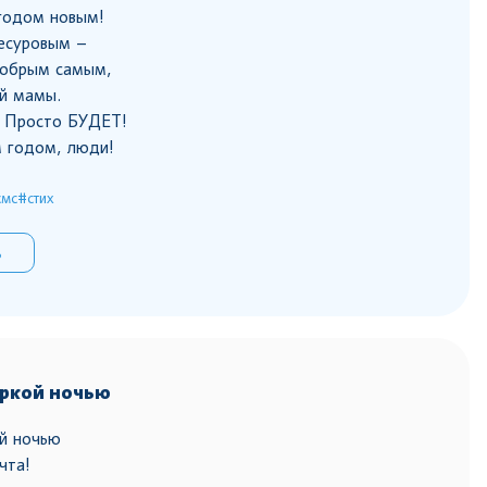
годом новым!
есуровым –
добрым самым,
ой мамы.
. Просто БУДЕТ!
м годом, люди!
смс
#стих
ь
яркой ночью
й ночью
чта!