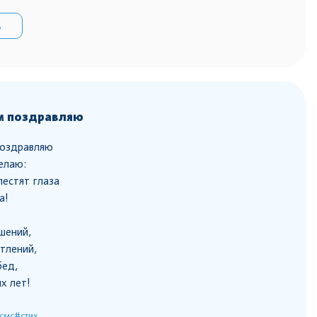
ь
м поздравляю
оздравляю
елаю:
лестят глаза
а!
шений,
тлений,
бед,
х лет!
смс
#стих